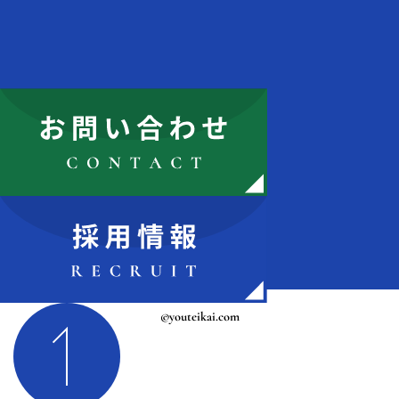
©youteikai.com