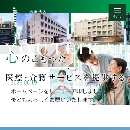
heartfelt care for our community
地域
と連携し
YOUTEIKAI
心
のこもった
お知らせ
医療・介護サービスを提供する
2026.06.19
ホームページをリニューアルしました。今
後ともよろしくお願いいたします。