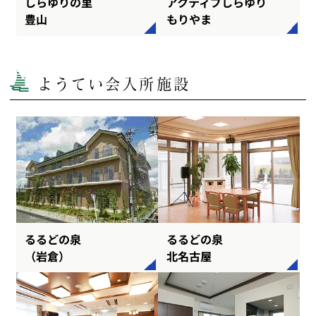
しらゆりの里
アクティブしらゆり
豊山
もりやま
ようてい会入所施設
るるどの泉
るるどの泉
（岩倉）
北名古屋