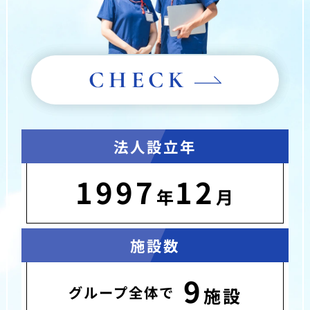
CHECK
法人設立年
1997
12
年
月
施設数
9
グループ全体で
施設