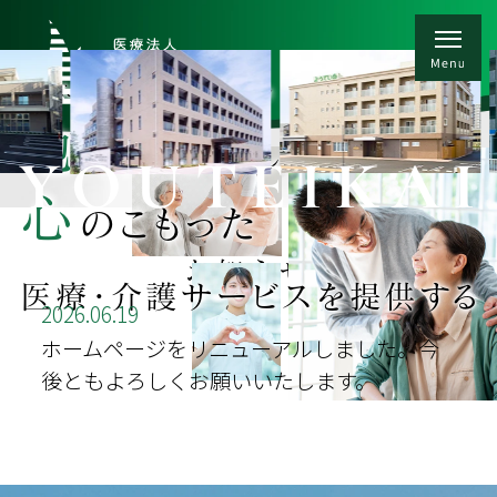
heartfelt care for our community
地域
と連携し
YOUTEIKAI
心
のこもった
お知らせ
医療・介護サービスを提供する
2026.06.19
ホームページをリニューアルしました。今
後ともよろしくお願いいたします。