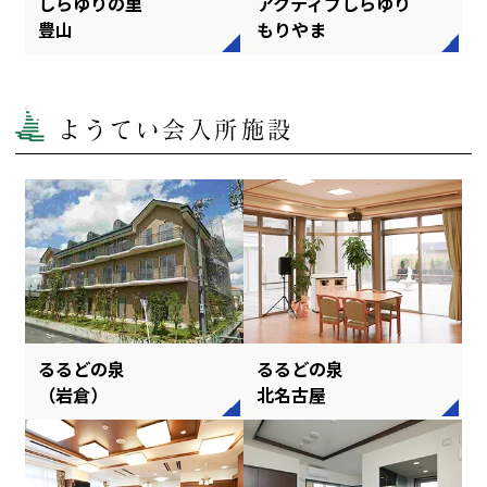
しらゆりの里
アクティブしらゆり
豊山
もりやま
ようてい会入所施設
るるどの泉
るるどの泉
（岩倉）
北名古屋