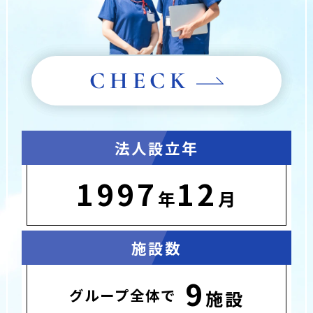
CHECK
法人設立年
1997
12
年
月
施設数
9
グループ全体で
施設