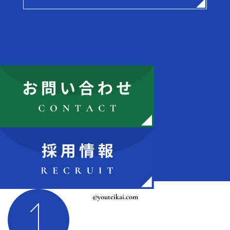
©youteikai.com