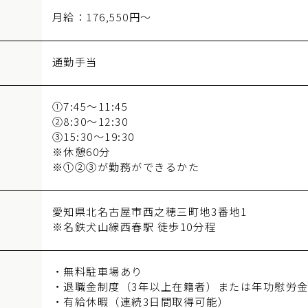
月給：176,550円～
通勤手当
①7:45～11:45
②8:30～12:30
③15:30～19:30
※休憩60分
※①②③が勤務ができるかた
愛知県北名古屋市西之穂三町地3番地1
※名鉄犬山線西春駅 徒歩10分程
・無料駐車場あり
・退職金制度（3年以上在籍者）または年功慰労
・有給休暇（連続3日間取得可能）