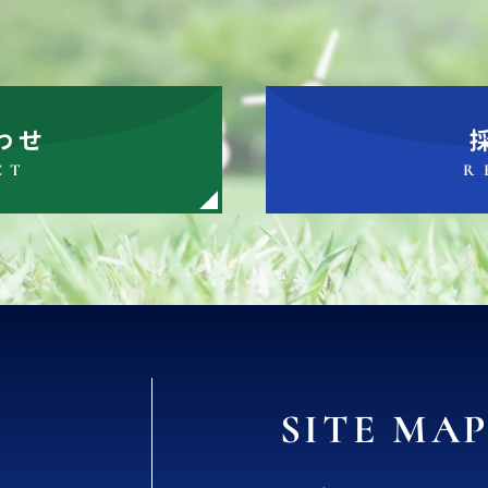
わせ
CT
R
SITE MA